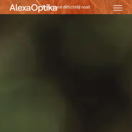
Brýle,
které
děti
chtějí
nosit